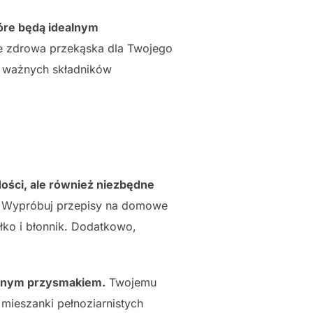
tóre będą idealnym
że zdrowa przekąska dla Twojego
eż ważnych składników
dości, ale również niezbędne
e. Wypróbuj przepisy na domowe
ałko i błonnik. Dodatkowo,
bionym przysmakiem.
Twojemu
ieszanki pełnoziarnistych