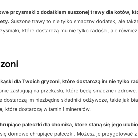
rowe przysmaki z dodatkiem suszonej trawy dla kotów, k
ety.
Suszone trawy to nie tylko smaczny dodatek, ale tak
rzysmaki, które dostarczą mu nie tylko radości, ale równi
zoni
ski dla Twoich gryzoni, które dostarczą im nie tylko ra
nie zasługują na przekąski, które będą smaczne i zdrow
re dostarczą im niezbędne składniki odżywcze, takie jak bi
 które dostarczą witamin i minerałów.
upiące pałeczki dla chomika, które staną się jego ulu
ię domowe chrupiące pałeczki. Możesz je przygotować z m