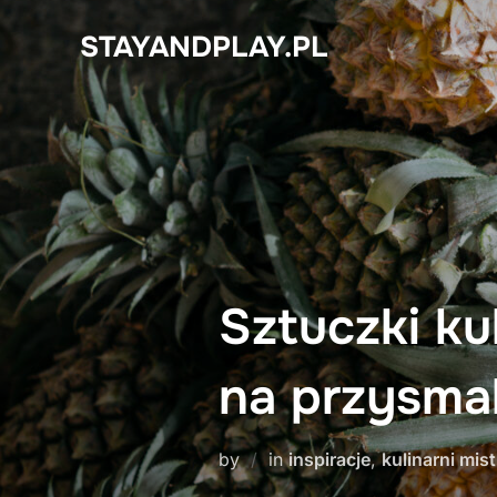
Skip
STAYANDPLAY.PL
to
content
Sztuczki ku
na przysma
by
in
inspiracje
,
kulinarni mis