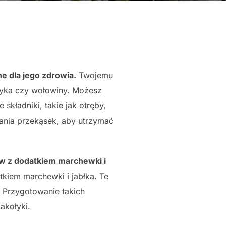
e dla jego zdrowia.
Twojemu
dyka czy wołowiny. Możesz
kładniki, takie jak otręby,
wania przekąsek, aby utrzymać
ów z dodatkiem marchewki i
kiem marchewki i jabłka. Te
. Przygotowanie takich
akołyki.