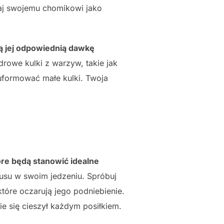
waj swojemu chomikowi jako
zą jej odpowiednią dawkę
rowe kulki z warzyw, takie jak
uformować małe kulki. Twoja
re będą stanowić idealne
usu w swoim jedzeniu. Spróbuj
óre oczarują jego podniebienie.
e się cieszył każdym posiłkiem.