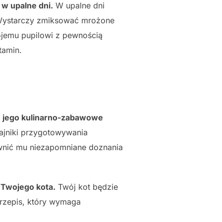
 w upalne dni.
W upalne dni
. Wystarczy zmiksować mrożone
ojemu pupilowi z pewnością
tamin.
ie jego kulinarno-zabawowe
tajniki przygotowywania
ewnić mu niezapomniane doznania
 Twojego kota.
Twój kot będzie
rzepis, który wymaga