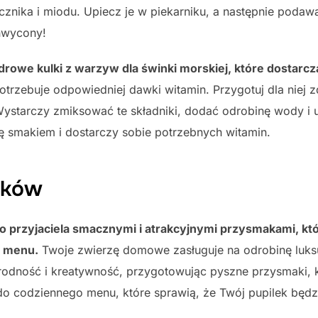
cznika i miodu. Upiecz je w piekarniku, a następnie poda
hwycony!
drowe kulki z warzyw dla świnki morskiej, które dostarc
rzebuje odpowiedniej dawki witamin. Przygotuj dla niej zd
Wystarczy zmiksować te składniki, dodać odrobinę wody i 
ę smakiem i dostarczy sobie potrzebnych witamin.
aków
 przyjaciela smacznymi i atrakcyjnymi przysmakami, któ
o menu.
Twoje zwierzę domowe zasługuje na odrobinę luks
odność i kreatywność, przygotowując pyszne przysmaki, kt
o codziennego menu, które sprawią, że Twój pupilek będzi