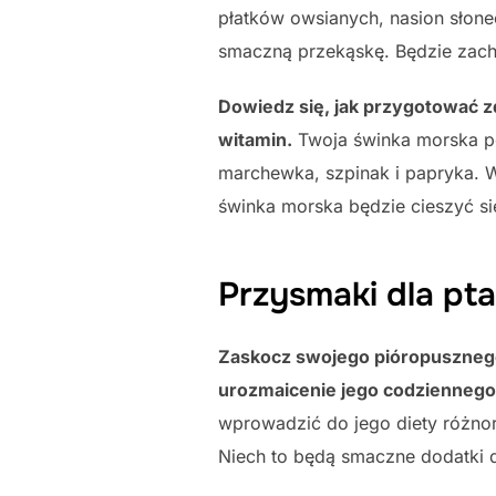
płatków owsianych, nasion słone
smaczną przekąskę. Będzie zac
Dowiedz się, jak przygotować z
witamin.
Twoja świnka morska pot
marchewka, szpinak i papryka. 
świnka morska będzie cieszyć si
Przysmaki dla pt
Zaskocz swojego pióropusznego
urozmaicenie jego codzienneg
wprowadzić do jego diety różnor
Niech to będą smaczne dodatki d