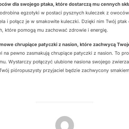
woców dla swojego ptaka, które dostarczą mu cennych s
odrobina egzotyki w postaci pysznych kuleczek z owoców
la i połącz je w smakowite kuleczki. Dzięki nim Twój ptak
h, które pomogą mu zachować zdrowie i energię.
omowe chrupiące patyczki z nasion, które zachwycą Twoj
 na pewno zasmakują chrupiące patyczki z nasion. To pro
u. Wystarczy połączyć ulubione nasiona swojego zwierzak
. Twój pióropuszysty przyjaciel będzie zachwycony smakiem
POST AUTHOR