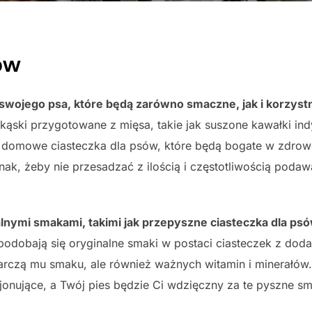
ów
swojego psa, które będą zarówno smaczne, jak i korzystn
kąski przygotowane z mięsa, takie jak suszone kawałki in
omowe ciasteczka dla psów, które będą bogate w zdrowe s
nak, żeby nie przesadzać z ilością i częstotliwością poda
lnymi smakami, takimi jak przepyszne ciasteczka dla ps
dobają się oryginalne smaki w postaci ciasteczek z dodat
starczą mu smaku, ale również ważnych witamin i minerałów
kcjonujące, a Twój pies będzie Ci wdzięczny za te pyszne sm