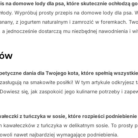
s na domowe lody dla psa, które skutecznie ochłodzą go
chłody. Wypróbuj prosty przepis na domowe lody dla psa
banany, z jogurtem naturalnym i zamrozić w foremkach. Tw
, a jednocześnie dostarczą mu niezbędnej nawodnienia i wi
tów
petyczne dania dla Twojego kota, które spełnią wszystk
zasługują na smakowite posiłki! W tym artykule odkryjesz 
Dowiesz się, jak zaspokoić jego kulinarne potrzeby i zap
ałeczki z tuńczyka w sosie, które rozpieści podniebienie
kawałeczków z tuńczyka w delikatnym sosie. To prosty p
adowoli nawet najbardziej wymagające podniebienia.