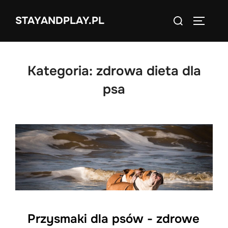
Skip
Search
STAYANDPLAY.PL
to
TOGGLE
for:
content
Kategoria:
zdrowa dieta dla
psa
Przysmaki dla psów - zdrowe