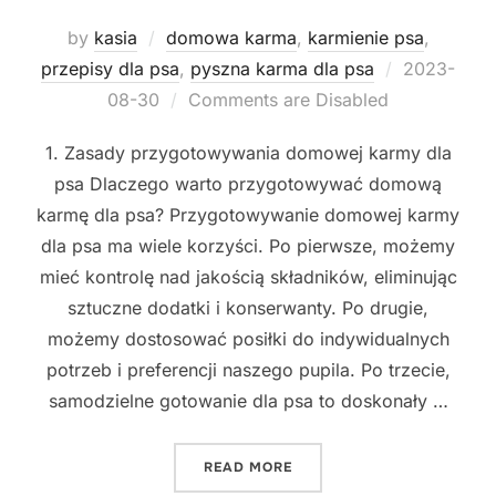
by
kasia
domowa karma
,
karmienie psa
,
Posted
przepisy dla psa
,
pyszna karma dla psa
2023-
on
08-30
Comments are Disabled
1. Zasady przygotowywania domowej karmy dla
psa Dlaczego warto przygotowywać domową
karmę dla psa? Przygotowywanie domowej karmy
dla psa ma wiele korzyści. Po pierwsze, możemy
mieć kontrolę nad jakością składników, eliminując
sztuczne dodatki i konserwanty. Po drugie,
możemy dostosować posiłki do indywidualnych
potrzeb i preferencji naszego pupila. Po trzecie,
samodzielne gotowanie dla psa to doskonały …
"10 PYSZNYCH PRZEPISÓ
READ MORE