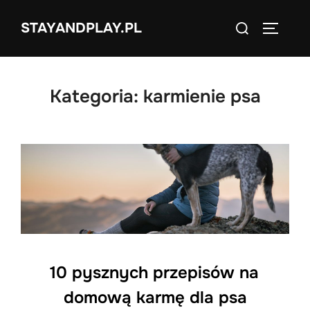
Skip
Search
STAYANDPLAY.PL
to
TOGGLE
for:
content
Kategoria:
karmienie psa
10 pysznych przepisów na
domową karmę dla psa