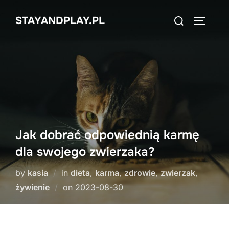
Skip
Search
STAYANDPLAY.PL
to
TOGGLE
for:
content
Jak dobrać odpowiednią karmę
dla swojego zwierzaka?
by
kasia
in
dieta
,
karma
,
zdrowie
,
zwierzak
,
Posted
żywienie
on
2023-08-30
on